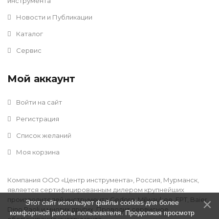
инструмента
Новости и Публикации
Каталог
Сервис
Мой аккаунт
Войти на сайт
Регистрация
Список желаний
Моя корзина
Компания ООО «Центр инструмента», Россия, Мурманск,
является сертифицированным дилером крупнейших
производителей инструмента Gedore, Milwaukee, FPT, Baier,
Этот сайт использует файлы cookies для более
Dino Paoli и многих других. Проводит сервисное
комфортной работы пользователя. Продолжая просмотр