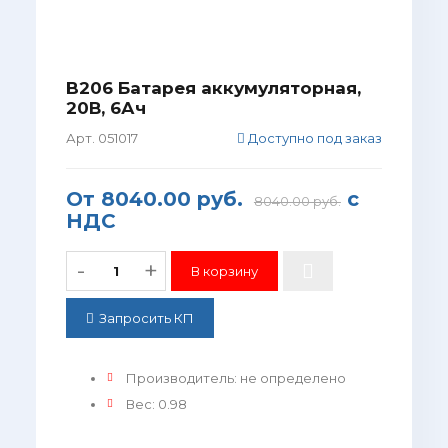
B206 Батарея аккумуляторная,
20В, 6Ач
Арт. 051017
Доступно под заказ
От
8040.00 руб.
с
8040.00 руб.
НДС
-
+
Запросить КП
Производитель
:
не определено
Вес
:
0.98