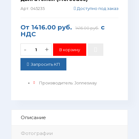
Арт. 045235
Доступно под заказ
От
1416.00 руб.
с
1416.00 руб.
НДС
-
+
Запросить КП
Производитель
:
Jonnesway
Описание
Фотографии