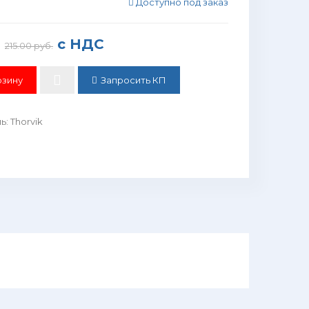
Доступно под заказ
с НДС
215.00 руб.
Запросить КП
ль
:
Thorvik