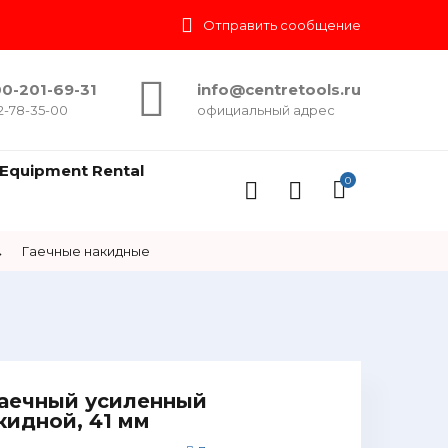
Отправить сообщение
0-201-69-31
info@centretools.ru
2-78-35-00
официальный адрес
Equipment Rental
0
→
Гаечные накидные
аечный усиленный
кидной, 41 мм