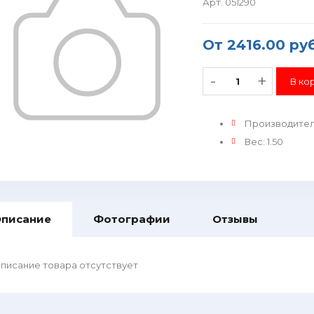
Арт. 051290
От
2416.00 руб
-
+
Производите
Вес
:
1.50
писание
Фотографии
Отзывы
писание товара отсутствует