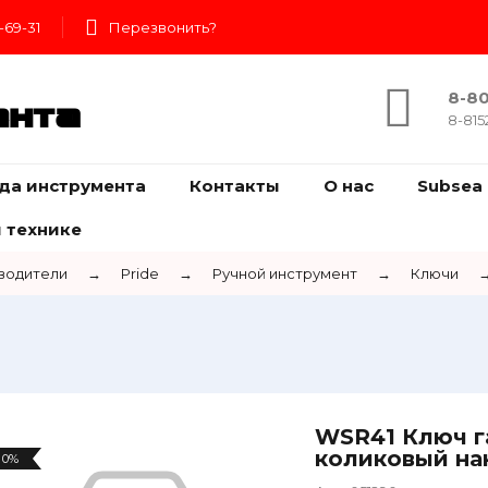
-69-31
Перезвонить?
8-80
ента
8-815
да инструмента
Контакты
О нас
Subsea 
 технике
водители
→
Pride
→
Ручной инструмент
→
Ключи
WSR41 Ключ г
коликовый на
0%