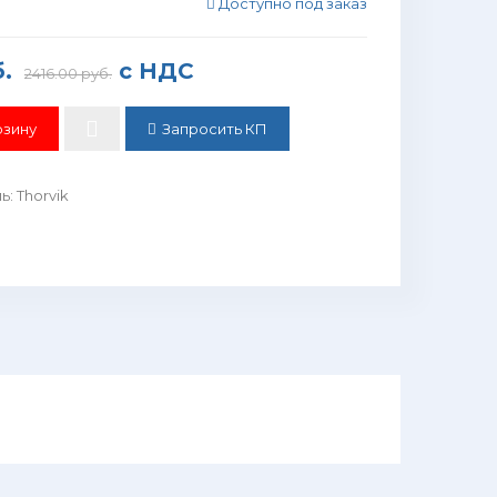
Доступно под заказ
.
с НДС
2416.00 руб.
Запросить КП
ль
:
Thorvik