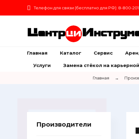
Телефон для связи (бесплатно для РФ): 8-800-201
Центр
Инструм
Главная
Каталог
Сервис
Арен
Услуги
Замена стёкол на карьерной
Главная
→
Произ
Производители