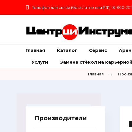
Телефон для связи (бесплатно для РФ): 8-800-201
Центр
Инструм
Главная
Каталог
Сервис
Арен
Услуги
Замена стёкол на карьерной
Главная
→
Произ
Производители