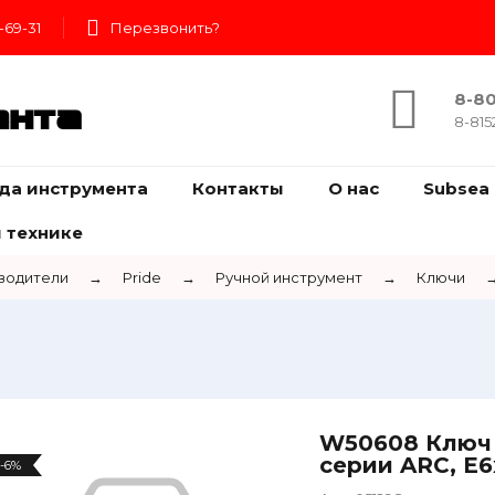
-69-31
Перезвонить?
8-80
ента
8-815
да инструмента
Контакты
О нас
Subsea 
 технике
водители
→
Pride
→
Ручной инструмент
→
Ключи
W50608 Ключ 
серии ARC, Е
-6%