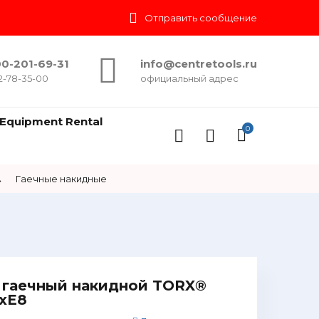
Отправить сообщение
0-201-69-31
info@centretools.ru
2-78-35-00
официальный адрес
Equipment Rental
0
→
Гаечные накидные
гаечный накидной TORX®
6хЕ8