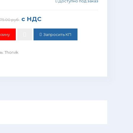
Доступно под заказ
с НДС
75.00 руб.
Запросить КП
ль
:
Thorvik